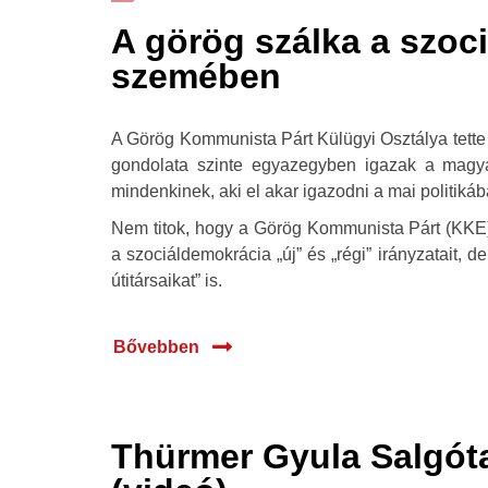
A görög szálka a szoc
szemében
A Görög Kommunista Párt Külügyi Osztálya tette 
gondolata szinte egyazegyben igazak a magyar
mindenkinek, aki el akar igazodni a mai politikáb
Nem titok, hogy a Görög Kommunista Párt (KKE) 
a szociáldemokrácia „új” és „régi” irányzatait, d
útitársaikat” is.
Bővebben
Thürmer Gyula Salgót
07 jan.