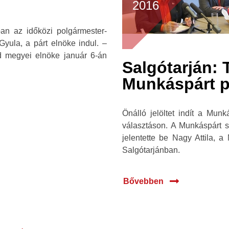
2016
ban az időközi polgármester-
yula, a párt elnöke indul. –
ád megyei elnöke január 6-án
Salgótarján:
Munkáspárt po
Önálló jelöltet indít a Mun
választáson. A Munkáspárt s
jelentette be Nagy Attila, 
Salgótarjánban.
Bővebben