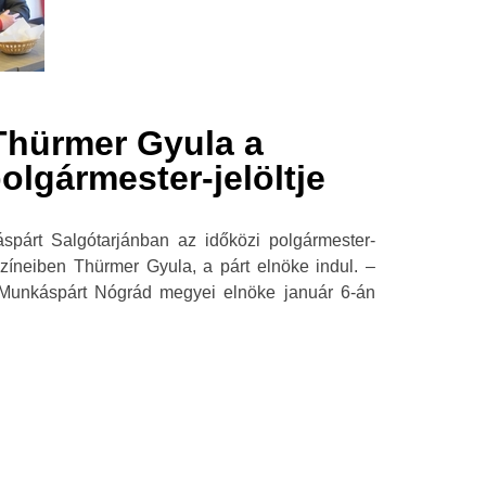
 Thürmer Gyula a
lgármester-jelöltje
káspárt Salgótarjánban az időközi polgármester-
zíneiben Thürmer Gyula, a párt elnöke indul. –
a Munkáspárt Nógrád megyei elnöke január 6-án