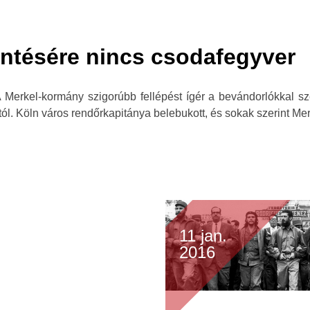
ntésére nincs csodafegyver
A Merkel-kormány szigorúbb fellépést ígér a bevándorlókkal s
. Köln város rendőrkapitánya belebukott, és sokak szerint Merk
11 jan.
2016