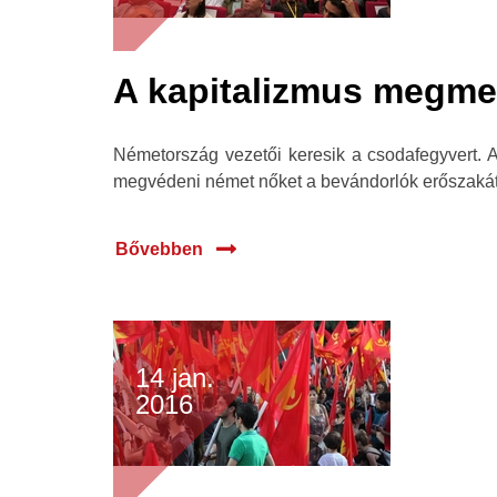
A kapitalizmus megme
Németország vezetői keresik a csodafegyvert. 
megvédeni német nőket a bevándorlók erőszakától
Bővebben
14 jan.
2016