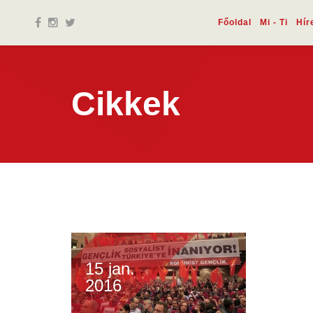
Főoldal
Mi - Ti
Hír
Cikkek
15 jan.
2016