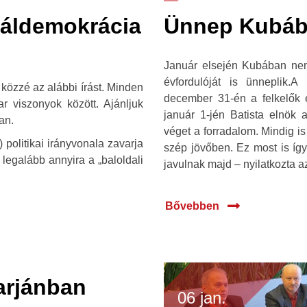
iáldemokrácia
Ünnep Kubá
Január elsején Kubában ne
évfordulóját is ünneplik.
közzé az alábbi írást. Minden
december 31-én a felkelők e
 viszonyok között. Ajánljuk
január 1-jén Batista elnök 
an.
véget a forradalom. Mindig i
politikai irányvonala zavarja
szép jövőben. Ez most is így
e legalább annyira a „baloldali
javulnak majd – nyilatkozta 
Bővebben
arjánban
06 jan.