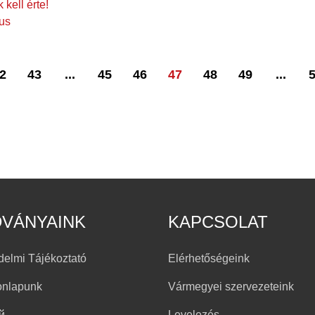
kell érte!
mus
2
43
...
45
46
47
48
49
...
DVÁNYAINK
KAPCSOLAT
delmi Tájékoztató
Elérhetőségeink
onlapunk
Vármegyei szervezeteink
й
Levelezés