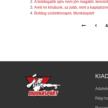
A boldogabb újév nem jön magától, tennünk 
Amit mi kínálunk, az jobb, mint a kapitaliz
Boldog születésnapot, Munkáspárt!
4
KIA
Adatvé
Régi h
Русски