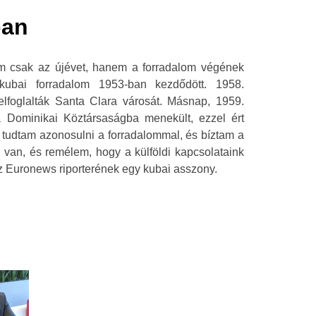
ban
m csak az újévet, hanem a forradalom végének
A kubai forradalom 1953-ban kezdődött. 1958.
lfoglalták Santa Clara városát. Másnap, 1959.
a Dominikai Köztársaságba menekült, ezzel ért
s tudtam azonosulni a forradalommal, és bíztam a
 van, és remélem, hogy a külföldi kapcsolataink
az Euronews riporterének egy kubai asszony.