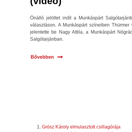
(videó)
2016
Önálló jelöltet indít a Munkáspárt Salgótarján
választáson. A Munkáspárt színeiben Thürmer G
jelentette be Nagy Attila, a Munkáspárt Nógr
Salgótarjánban.
Bővebben
Grósz Károly elmulasztott csillagórája