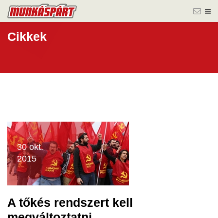
Cikkek
30 okt.
2015
A tőkés rendszert kell
megváltoztatni