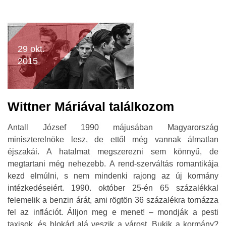
29 okt.
2015
Wittner Máriával találkozom
Antall József 1990 májusában Magyarország
miniszterelnöke lesz, de ettől még vannak álmatlan
éjszakái. A hatalmat megszerezni sem könnyű, de
megtartani még nehezebb. A rend-szerváltás romantikája
kezd elmúlni, s nem mindenki rajong az új kormány
intézkedéseiért. 1990. október 25-én 65 százalékkal
felemelik a benzin árát, ami rögtön 36 százalékra tornázza
fel az inflációt. Álljon meg e menet! – mondják a pesti
taxisok, és blokád alá veszik a várost. Bukik a kormány?