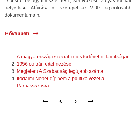
csúcsra, belügyminiszter lesz, sőt Rákosi Mátyás főtitkár
helyettese. Aláírása ott szerepel az MDP legfontosabb
dokumentumain.
Bővebben
A magyarországi szocializmus történelmi tanulságai
1956 polgári értelmezése
Megjelent A Szabadság legújabb száma.
Irodalmi Nobel-díj: nem a politika vezet a
Parnassszusra