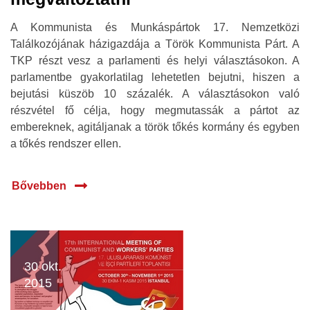
A Kommunista és Munkáspártok 17. Nemzetközi
Találkozójának házigazdája a Török Kommunista Párt. A
TKP részt vesz a parlamenti és helyi választásokon. A
parlamentbe gyakorlatilag lehetetlen bejutni, hiszen a
bejutási küszöb 10 százalék. A választásokon való
részvétel fő célja, hogy megmutassák a pártot az
embereknek, agitáljanak a török tőkés kormány és egyben
a tőkés rendszer ellen.
Bővebben
30 okt.
2015