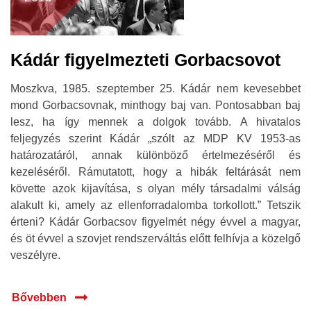
Kádár figyelmezteti Gorbacsovot
Moszkva, 1985. szeptember 25. Kádár nem kevesebbet
mond Gorbacsovnak, minthogy baj van. Pontosabban baj
lesz, ha így mennek a dolgok tovább. A hivatalos
feljegyzés szerint Kádár „szólt az MDP KV 1953-as
határozatáról, annak különböző értelmezéséről és
kezeléséről. Rámutatott, hogy a hibák feltárását nem
követte azok kijavítása, s olyan mély társadalmi válság
alakult ki, amely az ellenforradalomba torkollott.” Tetszik
érteni? Kádár Gorbacsov figyelmét négy évvel a magyar,
és öt évvel a szovjet rendszerváltás előtt felhívja a közelgő
veszélyre.
Bővebben