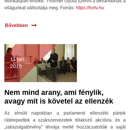
Munkáspárt elnöke. Thürmer Gyula szerint a bevándorlás a
világunkat változtatja meg. Forrás:
https://hirtv.hu
Bővebben
11 jan.
2019
Nem mind arany, ami fénylik,
avagy mit is követel az ellenzék
Az elmúlt napokban a parlamenti ellenzéki pártok
rátelepedtek a szakszervezetek tiltakozó akcióira, és a
„rabszolgatörvény” témája mellé hozzácsatolták a saját