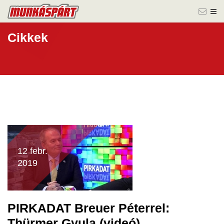
Cikkek
12 febr.
2019
PIRKADAT Breuer Péterrel:
Thürmer Gyula (videó)