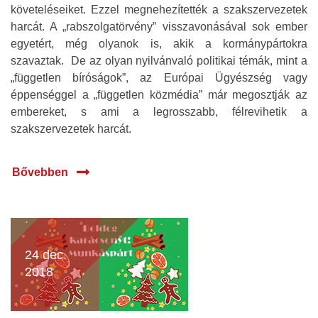
követeléseiket. Ezzel megnehezítették a szakszervezetek
harcát. A „rabszolgatörvény” visszavonásával sok ember
egyetért, még olyanok is, akik a kormánypártokra
szavaztak. De az olyan nyilvánvaló politikai témák, mint a
„független bíróságok”, az Európai Ügyészség vagy
éppenséggel a „független közmédia” már megosztják az
embereket, s ami a legrosszabb, félrevihetik a
szakszervezetek harcát.
Bővebben
24 dec.
2018