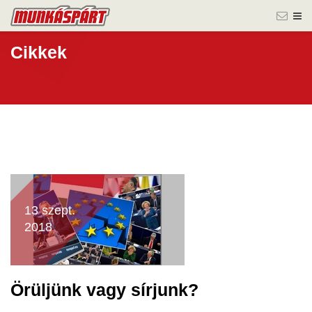
Cikkek
13 szept.
2018
Örüljünk vagy sírjunk?