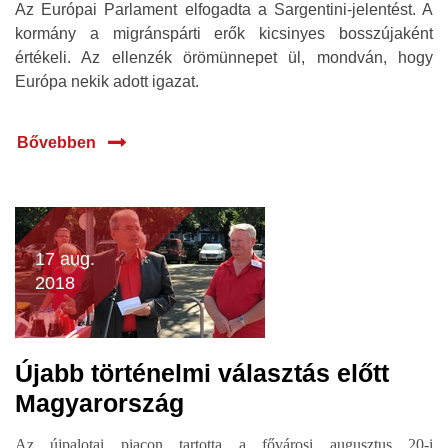
Az Európai Parlament elfogadta a Sargentini-jelentést. A
kormány a migránspárti erők kicsinyes bosszújaként
értékeli. Az ellenzék örömünnepet ül, mondván, hogy
Európa nekik adott igazat.
Bővebben
17 aug.
2018
Újabb történelmi választás előtt
Magyarország
Az újpalotai piacon tartotta a fővárosi augusztus 20-i