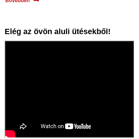
Bővebben
Elég az övön aluli ütésekből!
24 jún.
2024