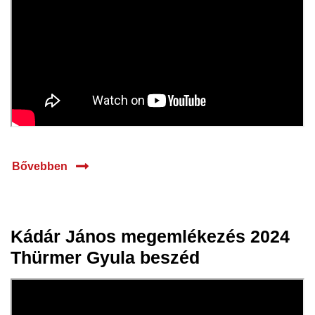
Bővebben
Kádár János megemlékezés 2024
17 júl.
Thürmer Gyula beszéd
2024