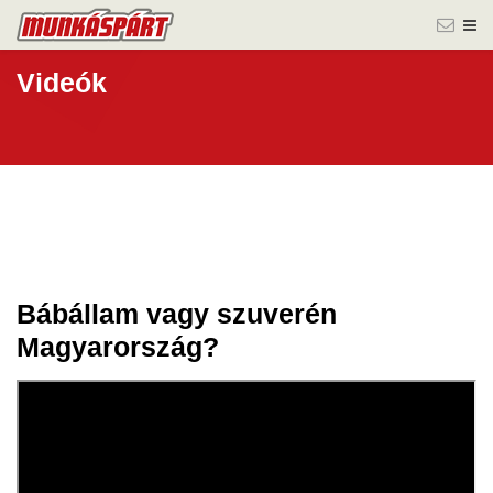
Videók
Bábállam vagy szuverén
24 máj.
Magyarország?
2024