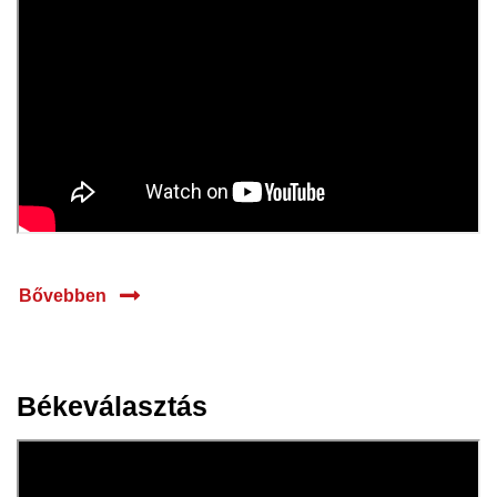
Bővebben
Békeválasztás
23 máj.
2024