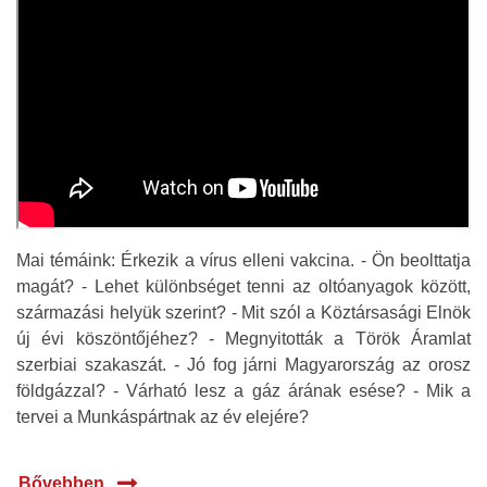
Mai témáink: Érkezik a vírus elleni vakcina. - Ön beolttatja
magát? - Lehet különbséget tenni az oltóanyagok között,
származási helyük szerint? - Mit szól a Köztársasági Elnök
új évi köszöntőjéhez? - Megnyitották a Török Áramlat
szerbiai szakaszát. - Jó fog járni Magyarország az orosz
földgázzal? - Várható lesz a gáz árának esése? - Mik a
tervei a Munkáspártnak az év elejére?
Bővebben