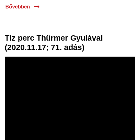
Bővebben
Tíz perc Thürmer Gyulával
17 nov.
(2020.11.17; 71. adás)
2020