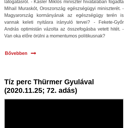
látogatásról. - Kásler Miklós miniszter hivatalában fogadta
Mihail Muraskót, Oroszország egészségügyi miniszterét. -
Magyarország kormányának az egészségügy terén is
vannak keleti nyitásra irányuló tervei? - Fekete-Győr
András optimistán vázolta az összefogásba vetett hitét. -
Van oka előre örülni a momentumos politikusnak?
Bővebben
Tíz perc Thürmer Gyulával
26 nov.
(2020.11.25; 72. adás)
2020