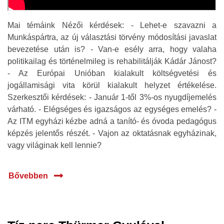
Mai témáink Nézői kérdések: - Lehet-e szavazni a
Munkáspártra, az új választási törvény módosítási javaslat
bevezetése után is? - Van-e esély arra, hogy valaha
politikailag és történelmileg is rehabilitálják Kádár Jánost?
- Az Európai Unióban kialakult költségvetési és
jogállamisági vita körül kialakult helyzet értékelése.
Szerkesztői kérdések: - Január 1-től 3%-os nyugdíjemelés
várható. - Elégséges és igazságos az egységes emelés? -
Az ITM egyházi kézbe adná a tanító- és óvoda pedagógus
képzés jelentős részét. - Vajon az oktatásnak egyházinak,
vagy világinak kell lennie?
Bővebben