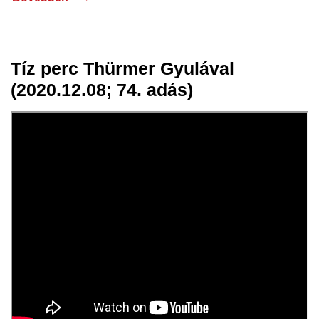
Tíz perc Thürmer Gyulával
08 dec.
(2020.12.08; 74. adás)
2020