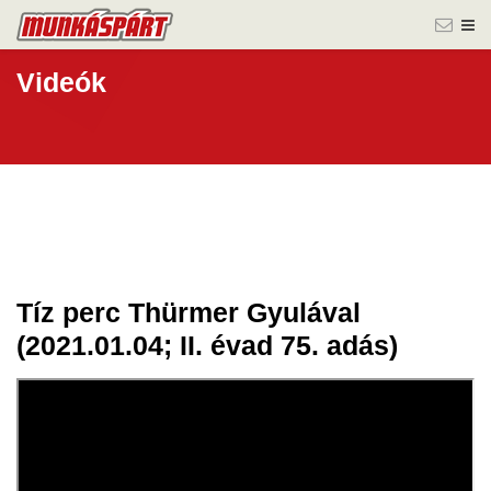
Videók
Tíz perc Thürmer Gyulával
05 jan.
(2021.01.04; II. évad 75. adás)
2021