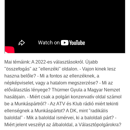
Mai témáink: A 2022-es választásokról. Újabb
"összefogás" az "ellenzéki" oldalon. - Vajon kinek lesz
haszna belőle? - Mi a fontos az ellenzéknek, a
népképviselet, vagy a hatalom megszerzése? - Mi az
előválasztás lényege? Thürmer Gyula a Magyar Nemzet
hasábjain. - Miért csak a polgári konzervatív oldal számol
be a Munkáspártról? - Az ATV és Klub rádió miért tekinti
ellenségnek a Munkáspártot? A DK, mint "radikális
baloldal" - Mik a baloldal ismérvei, ki a baloldali párt? -
Miért jelent veszélyt az álbaloldal, a Választópolgárokra?