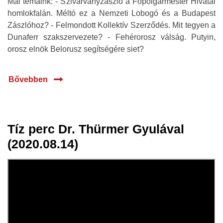
Mai témáink: - Szivárványzászló a Főpolgármester Hivatal
homlokfalán. Méltó ez a Nemzeti Lobogó és a Budapest
Zászlóhoz? - Felmondott Kollektív Szerződés. Mit tegyen a
Dunaferr szakszervezete? - Fehérorosz válság. Putyin,
orosz elnök Belorusz segítségére siet?
Bővebben
Tíz perc Dr. Thürmer Gyulával
14 aug.
(2020.08.14)
2020