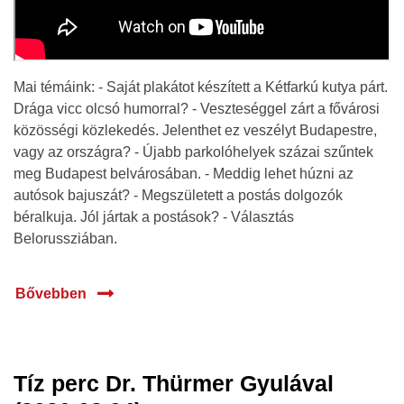
Mai témáink: - Saját plakátot készített a Kétfarkú kutya párt.
Drága vicc olcsó humorral? - Veszteséggel zárt a fővárosi
közösségi közlekedés. Jelenthet ez veszélyt Budapestre,
vagy az országra? - Újabb parkolóhelyek százai szűntek
meg Budapest belvárosában. - Meddig lehet húzni az
autósok bajuszát? - Megszületett a postás dolgozók
béralkuja. Jól jártak a postások? - Választás
Belorussziában.
Bővebben
Tíz perc Dr. Thürmer Gyulával
04 aug.