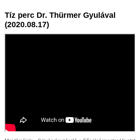
Tíz perc Dr. Thürmer Gyulával
18 aug.
(2020.08.17)
2020