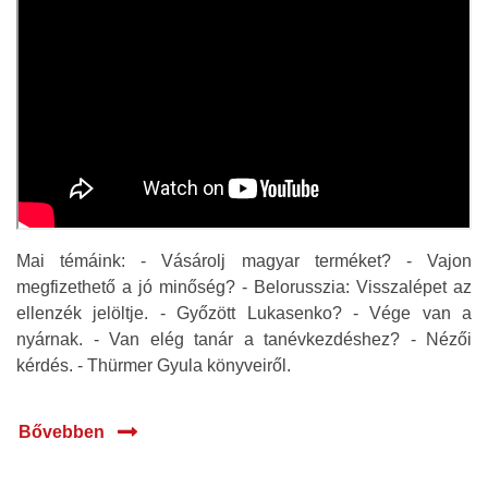
Mai témáink: - Vásárolj magyar terméket? - Vajon
megfizethető a jó minőség? - Belorusszia: Visszalépet az
ellenzék jelöltje. - Győzött Lukasenko? - Vége van a
nyárnak. - Van elég tanár a tanévkezdéshez? - Nézői
kérdés. - Thürmer Gyula könyveiről.
Bővebben