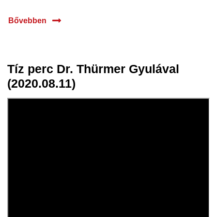
Bővebben
Tíz perc Dr. Thürmer Gyulával
12 aug.
(2020.08.11)
2020