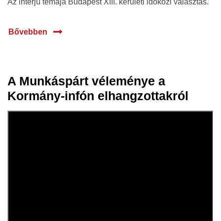
Az interjú témája Budapest XIII. kerületi időközi választás.
Bővebben
A Munkáspárt véleménye a
15 jan.
Kormány-infón elhangzottakról
2020