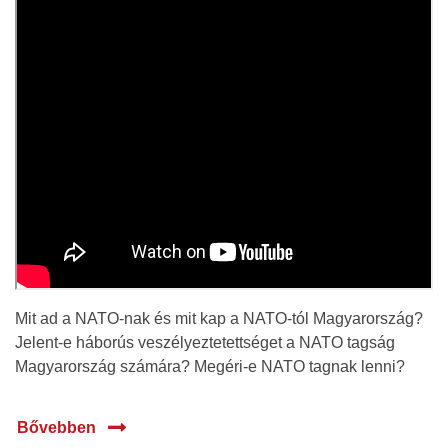
Mit ad a NATO-nak és mit kap a NATO-tól Magyarország?
Jelent-e háborús veszélyeztetettséget a NATO tagság
Magyarország számára? Megéri-e NATO tagnak lenni?
Bővebben