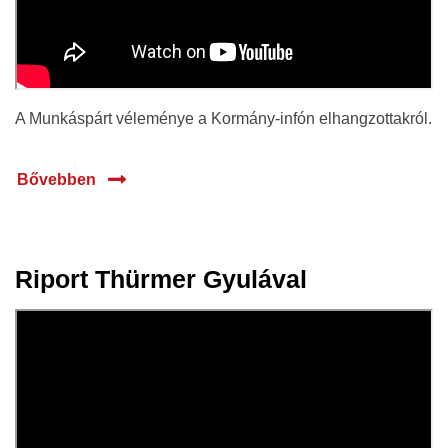
A Munkáspárt véleménye a Kormány-infón elhangzottakról.
Bővebben
Riport Thürmer Gyulával
15 jan.
2020