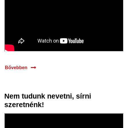
Bővebben
Nem tudunk nevetni, sírni
10 jún.
szeretnénk!
2026