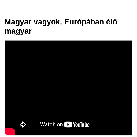
Magyar vagyok, Európában élő
06 máj.
magyar
2026