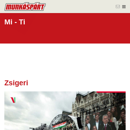
Mi - Ti
Zsigeri
31 okt.
2025