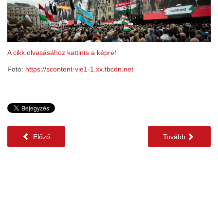
A cikk olvasásához kattints a képre!
Fotó:
https://scontent-vie1-1.xx.fbcdn.net
Előző
Tovább