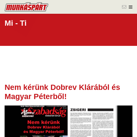
Mi - Ti
Nem kérünk Dobrev Klárából és
31 okt.
Magyar Péterből!
2025