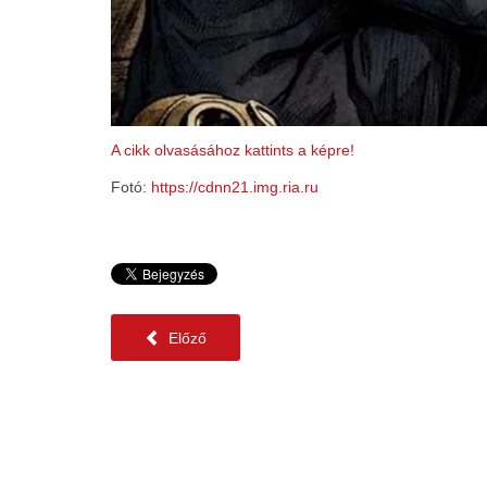
A cikk olvasásához kattints a képre!
Fotó:
https://cdnn21.img.ria.ru
Előző