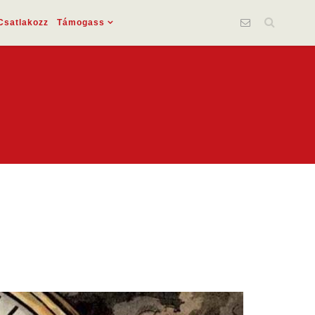
Csatlakozz
Támogass