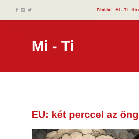
Főoldal
Mi - Ti
Hír
Mi - Ti
EU: két perccel az öng
29 dec.
2025