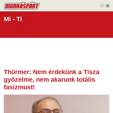
Mi - Ti
Thürmer: Nem érdekünk a Tisza
29 dec.
győzelme, nem akarunk totális
2025
fasizmust!