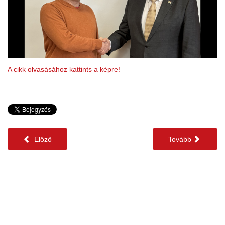
A cikk olvasásához kattints a képre!
Előző
Tovább