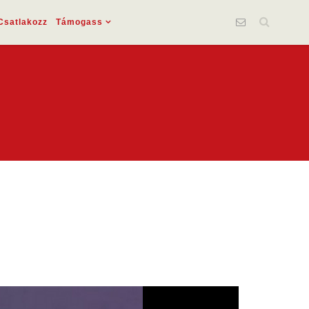
Csatlakozz
Támogass