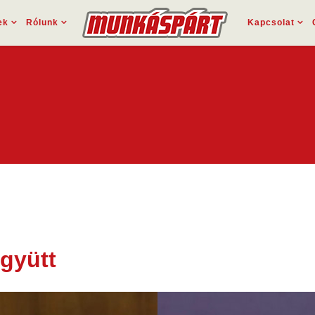
ek
Rólunk
Kapcsolat
gyütt