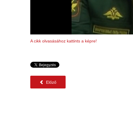
A cikk olvasásához kattints a képre!
Előző