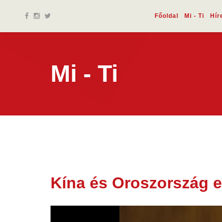
Főoldal
Mi - Ti
Hír
Mi - Ti
Kína és Oroszország e
28 jan.
2026