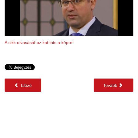
A cikk olvasásához kattints a képre!
Előző
Tovább