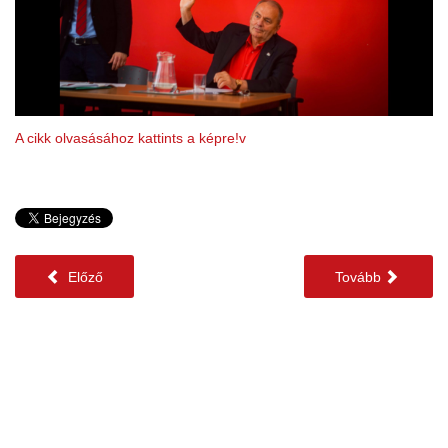
A cikk olvasásához kattints a képre!v
Előző
Tovább