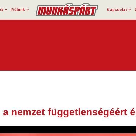
ek
Rólunk
Kapcsolat
 a nemzet függetlenségéért és