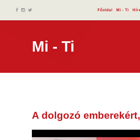
Főoldal
Mi - Ti
Hír
Mi - Ti
A dolgozó emberekért,
27 ápr.
2026