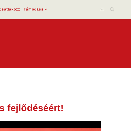
Csatlakozz
Támogass
 fejlődéséért!