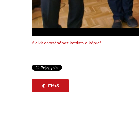
A cikk olvasásához kattints a képre!
Előző