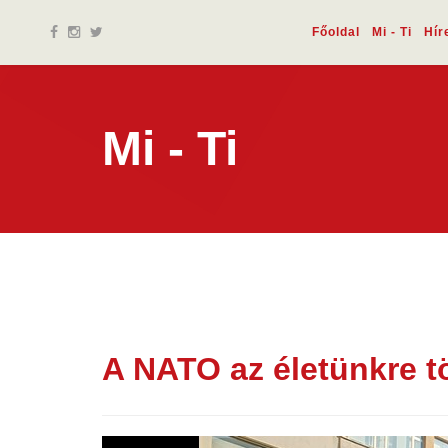
Főoldal
Mi - Ti
Hír
Mi - Ti
A NATO az életünkre t
07 júl.
2026