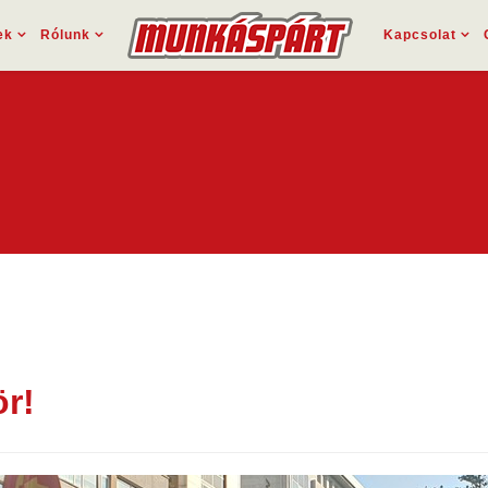
ek
Rólunk
Kapcsolat
ör!