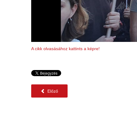
A cikk olvasásához kattints a képre!
Előző