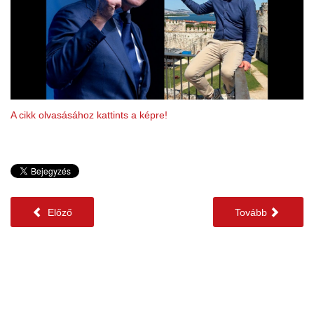
A cikk olvasásához kattints a képre!
Előző
Tovább