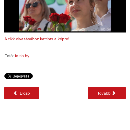
A cikk olvasásához kattints a képre!
Fotó:
io.sb.by
Előző
Tovább