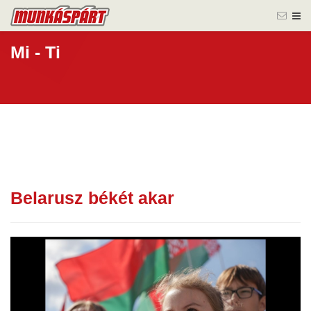
Mi - Ti
Belarusz békét akar
08 júl.
2026