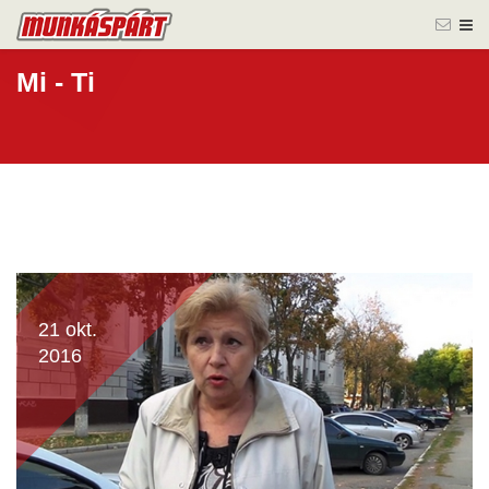
Mi - Ti
21 okt.
2016