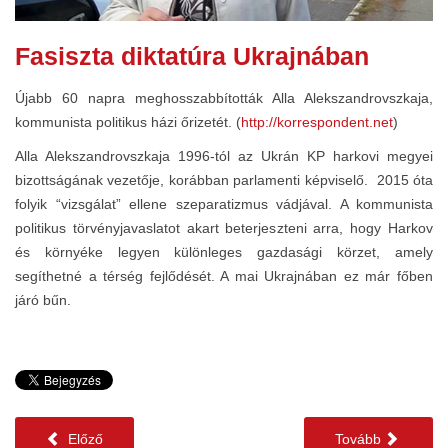
Fasiszta diktatúra Ukrajnában
Újabb 60 napra meghosszabbították Alla Alekszandrovszkaja,
kommunista politikus házi őrizetét. (
http://korrespondent.net
)
Alla Alekszandrovszkaja 1996-tól az Ukrán KP harkovi megyei
bizottságának vezetője, korábban parlamenti képviselő. 2015 óta
folyik “vizsgálat” ellene szeparatizmus vádjával. A kommunista
politikus törvényjavaslatot akart beterjeszteni arra, hogy Harkov
és környéke legyen különleges gazdasági körzet, amely
segíthetné a térség fejlődését. A mai Ukrajnában ez már főben
járó bűn.
Előző
Tovább