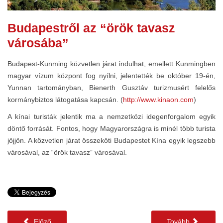
Budapestről az “örök tavasz
városába”
Budapest-Kunming közvetlen járat indulhat, emellett Kunmingben
magyar vízum központ fog nyílni, jelentették be október 19-én,
Yunnan tartományban, Bienerth Gusztáv turizmusért felelős
kormánybiztos látogatása kapcsán. (
http://www.kinaon.com
)
A kínai turisták jelentik ma a nemzetközi idegenforgalom egyik
döntő forrását. Fontos, hogy Magyarországra is minél több turista
jöjjön. A közvetlen járat összeköti Budapestet Kína egyik legszebb
városával, az “örök tavasz” városával.
Előző
Tovább