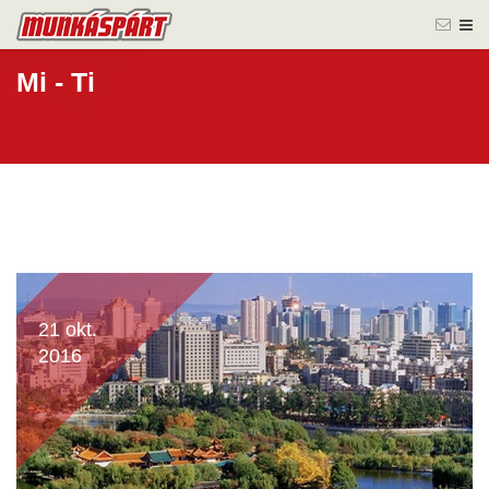
Mi - Ti
21 okt.
2016