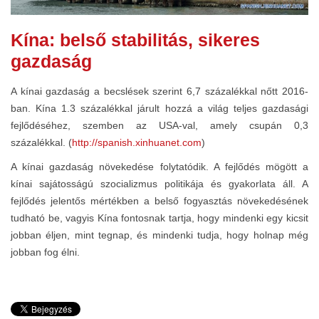
Kína: belső stabilitás, sikeres
gazdaság
A kínai gazdaság a becslések szerint 6,7 százalékkal nőtt 2016-
ban. Kína 1.3 százalékkal járult hozzá a világ teljes gazdasági
fejlődéséhez, szemben az USA-val, amely csupán 0,3
százalékkal. (
http://spanish.xinhuanet.com
)
A kínai gazdaság növekedése folytatódik. A fejlődés mögött a
kínai sajátosságú szocializmus politikája és gyakorlata áll. A
fejlődés jelentős mértékben a belső fogyasztás növekedésének
tudható be, vagyis Kína fontosnak tartja, hogy mindenki egy kicsit
jobban éljen, mint tegnap, és mindenki tudja, hogy holnap még
jobban fog élni.