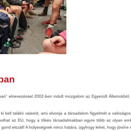
óban
an” elnevezéssel 2002-ben indult mozgalom az Egyesült Államokból. 
 kell találni valamit, ami elvonja a társadalom figyelmét a valóságos
omolhat az EU, hogy a tőkés társadalmakban egyre több az olyan em
gond elszáll! A hülyeségnek nincs határa, úgyhogy lehet, hogy jövőre