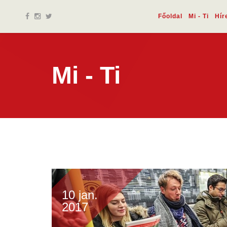
Főoldal
Mi - Ti
Hír
Mi - Ti
10 jan.
2017