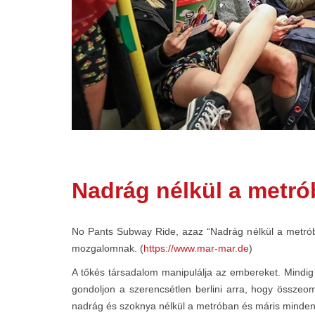
Nadrág nélkül a metr
No Pants Subway Ride, azaz “Nadrág nélkül a metrób
mozgalomnak. (
https://www.mar-mar.de
)
A tőkés társadalom manipulálja az embereket. Mindig ki
gondoljon a szerencsétlen berlini arra, hogy össze
nadrág és szoknya nélkül a metróban és máris minden 