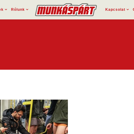
ek
Rólunk
Kapcsolat