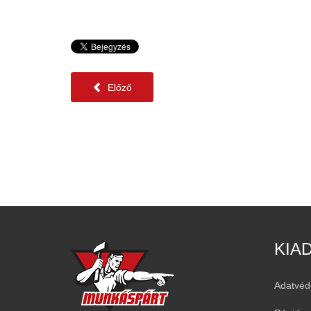
Előző
KIA
Adatvéd