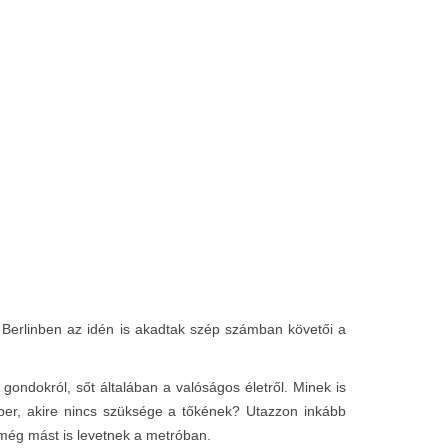
Berlinben az idén is akadtak szép számban követői a
 gondokról, sőt általában a valóságos életről. Minek is
ber, akire nincs szüksége a tőkének? Utazzon inkább
 még mást is levetnek a metróban.