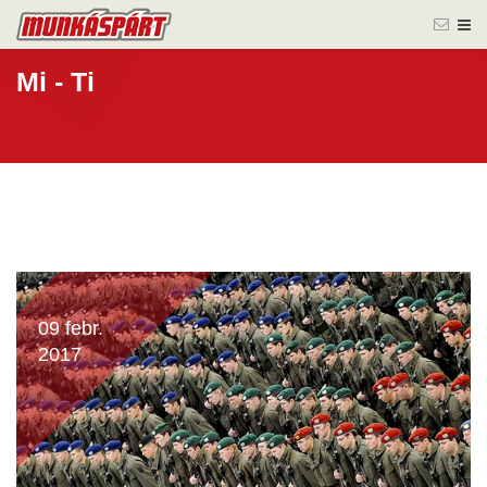
Mi - Ti
09 febr.
2017