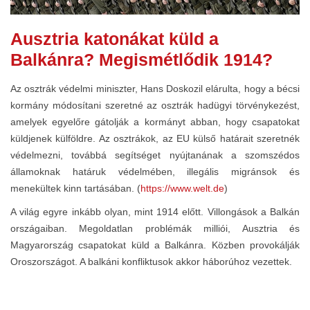
Ausztria katonákat küld a
Balkánra? Megismétlődik 1914?
Az osztrák védelmi miniszter, Hans Doskozil elárulta, hogy a bécsi
kormány módosítani szeretné az osztrák hadügyi törvénykezést,
amelyek egyelőre gátolják a kormányt abban, hogy csapatokat
küldjenek külföldre. Az osztrákok, az EU külső határait szeretnék
védelmezni, továbbá segítséget nyújtanának a szomszédos
államoknak határuk védelmében, illegális migránsok és
menekültek kinn tartásában. (
https://www.welt.de
)
A világ egyre inkább olyan, mint 1914 előtt. Villongások a Balkán
országaiban. Megoldatlan problémák milliói, Ausztria és
Magyarország csapatokat küld a Balkánra. Közben provokálják
Oroszországot. A balkáni konfliktusok akkor háborúhoz vezettek.