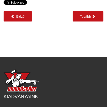
Előző
Tovább
KIADVÁNYAINK