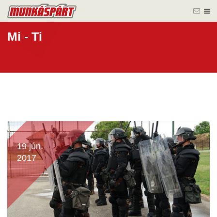
Mi - Ti
19 jún.
2017