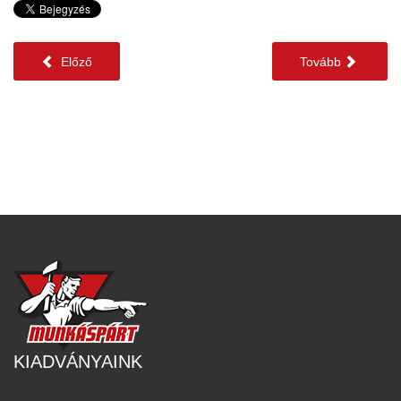
Előző
Tovább
KIADVÁNYAINK