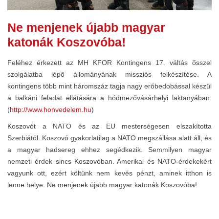
Ne menjenek újabb magyar
katonák Koszovóba!
Feléhez érkezett az MH KFOR Kontingens 17. váltás ősszel
szolgálatba lépő állományának missziós felkészítése. A
kontingens több mint háromszáz tagja nagy erőbedobással készül
a balkáni feladat ellátására a hódmezővásárhelyi laktanyában.
(
http://www.honvedelem.hu
)
Koszovót a NATO és az EU mesterségesen elszakította
Szerbiától. Koszovó gyakorlatilag a NATO megszállása alatt áll, és
a magyar hadsereg ehhez segédkezik. Semmilyen magyar
nemzeti érdek sincs Koszovóban. Amerikai és NATO-érdekekért
vagyunk ott, ezért költünk nem kevés pénzt, aminek itthon is
lenne helye. Ne menjenek újabb magyar katonák Koszovóba!