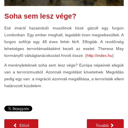
Soha sem lesz vége?
Esti imáról hazainduló muszlimok közé gázolt egy furgon
Londonban. Egy ember meghalt, legalább tízen megsebesültek. A
furgon sofőrje egy 48 éves fehér férfi. Elfogták. A rendőrség
lehetséges terrortámadásként kezeli az esetet. Theresa May
kormányfő válságtanácskozást hívott össze. (
http://index.hu
)
A merényleteknek soha sem lesz vége? Európa népeinek elegük
van a terrorizmusból. Azonnali megoldást követelnek. Megoldás
pedig egy van: a migráció azonnali megállítása, a terroristák elleni
határozott küzdelem.
Előző
Tovább