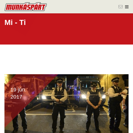
Mi - Ti
19 jún.
2017