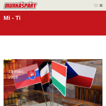
Mi - Ti
13 márc.
2018