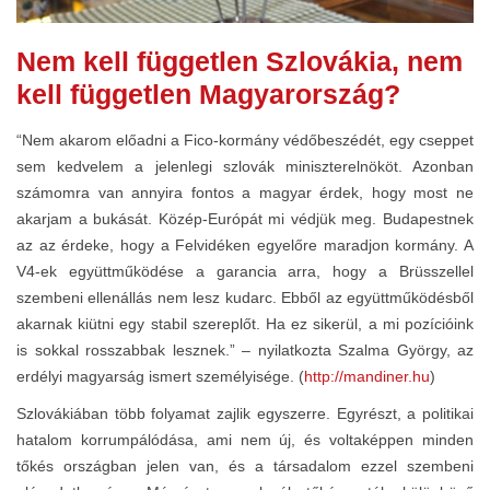
Nem kell független Szlovákia, nem
kell független Magyarország?
“Nem akarom előadni a Fico-kormány védőbeszédét, egy cseppet
sem kedvelem a jelenlegi szlovák miniszterelnököt. Azonban
számomra van annyira fontos a magyar érdek, hogy most ne
akarjam a bukását. Közép-Európát mi védjük meg. Budapestnek
az az érdeke, hogy a Felvidéken egyelőre maradjon kormány. A
V4-ek együttműködése a garancia arra, hogy a Brüsszellel
szembeni ellenállás nem lesz kudarc. Ebből az együttműködésből
akarnak kiütni egy stabil szereplőt. Ha ez sikerül, a mi pozícióink
is sokkal rosszabbak lesznek.” – nyilatkozta Szalma György, az
erdélyi magyarság ismert személyisége. (
http://mandiner.hu
)
Szlovákiában több folyamat zajlik egyszerre. Egyrészt, a politikai
hatalom korrumpálódása, ami nem új, és voltaképpen minden
tőkés országban jelen van, és a társadalom ezzel szembeni