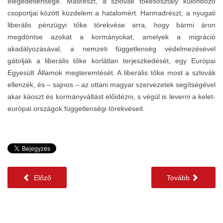
elégedetlensége. Másrészt, a szlovák tőkésosztály különböző
csoportjai között küzdelem a hatalomért. Harmadrészt, a nyugati
liberális pénzügyi tőke törekvése arra, hogy bármi áron
megdöntse azokat a kormányokat, amelyek a migráció
akadályozásával, a nemzeti függetlenség védelmezésével
gátolják a liberális tőke korlátlan terjeszkedését, egy Európai
Egyesült Államok megteremtését. A liberális tőke most a szlovák
ellenzék, és – sajnos – az ottani magyar szervezetek segítségével
akar káoszt és kormányváltást előidézni, s végül is leverni a kelet-
európai országok függetlenségi törekvéseit.
Előző
Tovább