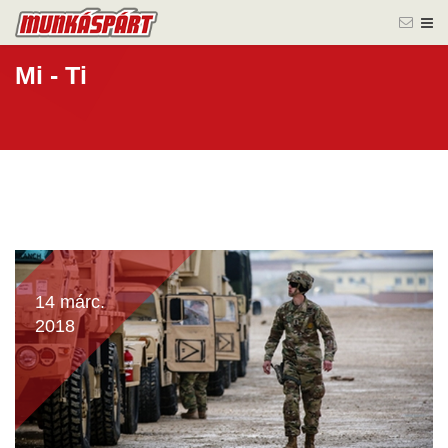
Mi - Ti
14 márc.
2018