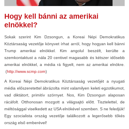
Hogy kell bánni az amerikai
elnökkel?
Sokak szerint Kim Dzsongun, a Koreai Népi Demokratikus
Köztársaság vezetője könyvet írhat arról, hogy hogyan kell bánni
Trump amerikai elnökkel. Kim angolul beszélt, kerülte a
szemkontaktust a nála 20 centivel magasabb és kétszer idősebb
amerikai elnökkel, a média rá figyelt, nem az amerikai elnökre.
(
http://www.scmp.com
)
A Koreai Népi Demokratikus Köztársaság vezetőjét a nyugati
média előszeretettel ábrázolta mint valamilyen keleti egzotikumot,
vad diktátort, primitív szörnyet. Nos, Kim Dzsongun alaposan
rácáfolt. Otthonosan mozgott a világsajtó előtt. Tisztelettel, de
méltósággal viselkedett az USA elnökével szemben. S ne feledjük!
Egy szocialista ország vezetője találkozott a legerősebb tőkés
ország első emberével!