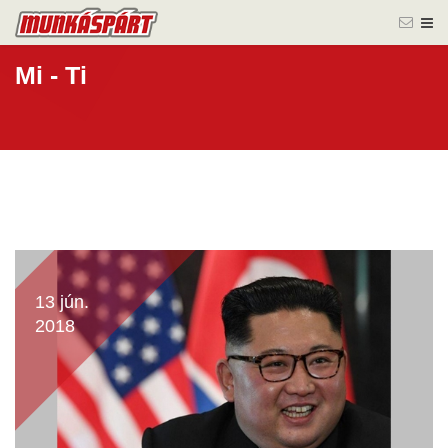
Mi - Ti
13 jún.
2018