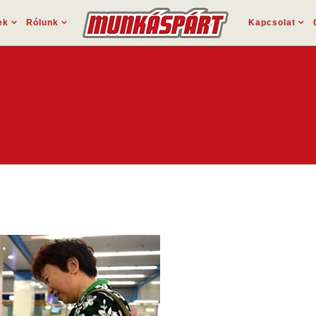
ek
Rólunk
Kapcsolat