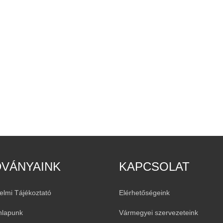
DVÁNYAINK
KAPCSOLAT
elmi Tájékoztató
Elérhetőségeink
nlapunk
Vármegyei szervezeteink