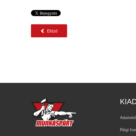
Előző
KIA
Adatvéd
Régi ho