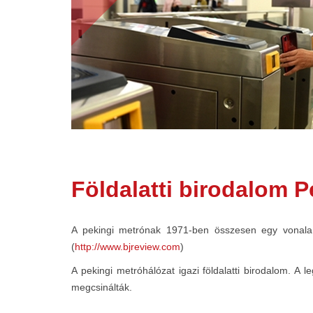
Földalatti birodalom 
A pekingi metrónak 1971-ben összesen egy vonala 
(
http://www.bjreview.com
)
A pekingi metróhálózat igazi földalatti birodalom. A 
megcsinálták.