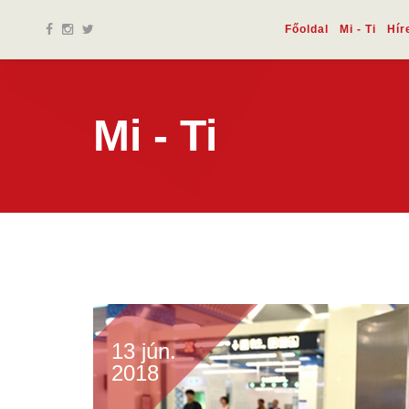
Főoldal
Mi - Ti
Hír
Mi - Ti
13 jún.
2018