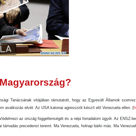
 Magyarország?
nsági Tanácsának vitájában rámutatott, hogy az Egyesült Államok szervezi
 avatkozás elvét. Az USA katonai agressziót készít elő Venezuela ellen. (
h
édelmezi az ország függetlenségét és a népi forradalom ügyét. Az ENSZ-ben
kai támadás precedenst teremt. Ma Venezuela, holnap bárki más. Ma Venezue