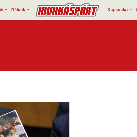
ek
Rólunk
Kapcsolat