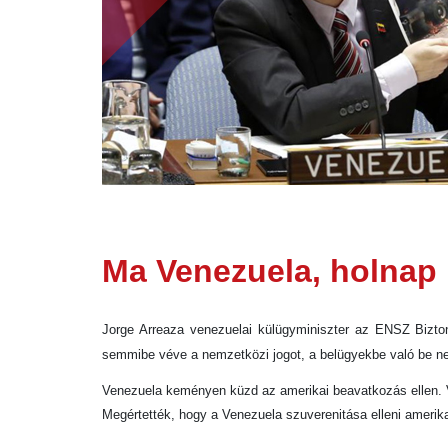
Ma Venezuela, holnap
Jorge Arreaza venezuelai külügyminiszter az ENSZ Bizto
semmibe véve a nemzetközi jogot, a belügyekbe való be nem
Venezuela keményen küzd az amerikai beavatkozás ellen. V
Megértették, hogy a Venezuela szuverenitása elleni ameri