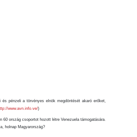
 és pénzeli a törvényes elnök megdöntését akaró erőket,
ttp://www.avn.info.ve/
)
 60 ország csoportot hozott létre Venezuela támogatására.
la, holnap Magyarország?