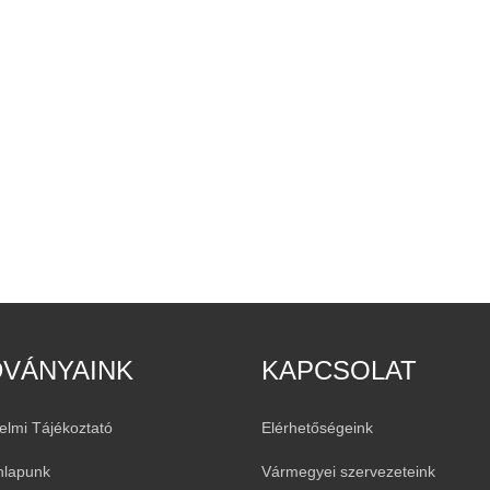
DVÁNYAINK
KAPCSOLAT
elmi Tájékoztató
Elérhetőségeink
nlapunk
Vármegyei szervezeteink