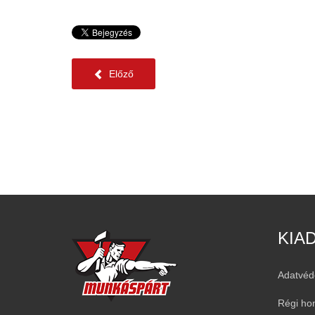
Előző
KIA
Adatvéd
Régi ho