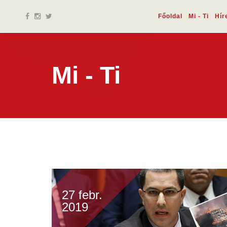
Főoldal
Mi - Ti
Hír
Mi - Ti
27 febr.
2019