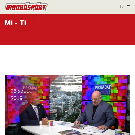
Mi - Ti
26 szept.
2019