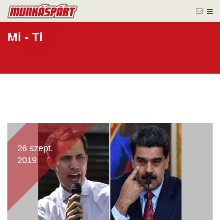
Mi - Ti
26 szept.
2019