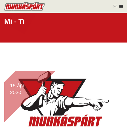
Mi - Ti
15 ápr.
2020