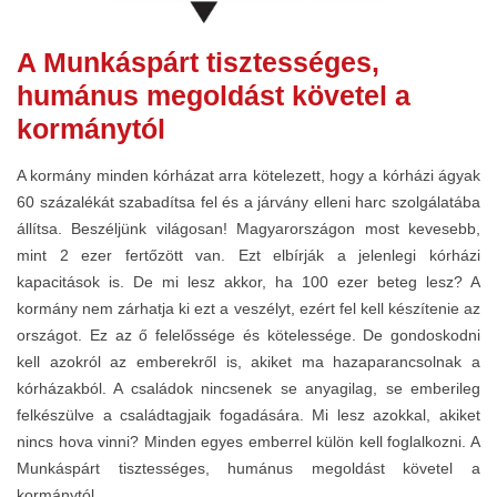
A Munkáspárt tisztességes,
humánus megoldást követel a
kormánytól
A kormány minden kórházat arra kötelezett, hogy a kórházi ágyak
60 százalékát szabadítsa fel és a járvány elleni harc szolgálatába
állítsa. Beszéljünk világosan! Magyarországon most kevesebb,
mint 2 ezer fertőzött van. Ezt elbírják a jelenlegi kórházi
kapacitások is. De mi lesz akkor, ha 100 ezer beteg lesz? A
kormány nem zárhatja ki ezt a veszélyt, ezért fel kell készítenie az
országot. Ez az ő felelőssége és kötelessége. De gondoskodni
kell azokról az emberekről is, akiket ma hazaparancsolnak a
kórházakból. A családok nincsenek se anyagilag, se emberileg
felkészülve a családtagjaik fogadására. Mi lesz azokkal, akiket
nincs hova vinni? Minden egyes emberrel külön kell foglalkozni. A
Munkáspárt tisztességes, humánus megoldást követel a
kormánytól.