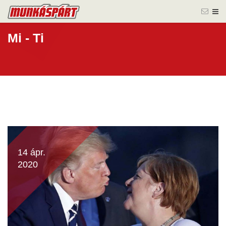
Mi - Ti
14 ápr.
2020