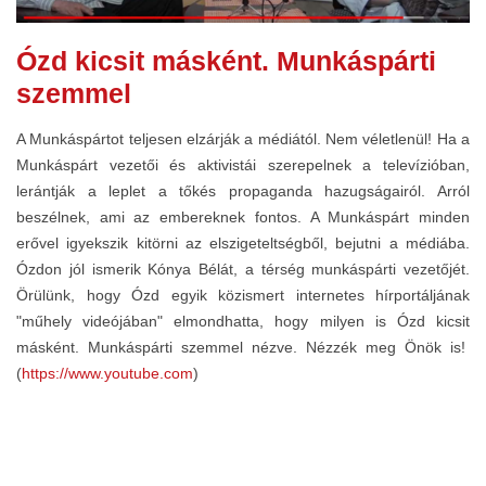
Ózd kicsit másként. Munkáspárti
szemmel
A Munkáspártot teljesen elzárják a médiától. Nem véletlenül! Ha a
Munkáspárt vezetői és aktivistái szerepelnek a televízióban,
lerántják a leplet a tőkés propaganda hazugságairól. Arról
beszélnek, ami az embereknek fontos. A Munkáspárt minden
erővel igyekszik kitörni az elszigeteltségből, bejutni a médiába.
Ózdon jól ismerik Kónya Bélát, a térség munkáspárti vezetőjét.
Örülünk, hogy Ózd egyik közismert internetes hírportáljának
"műhely videójában" elmondhatta, hogy milyen is Ózd kicsit
másként. Munkáspárti szemmel nézve. Nézzék meg Önök is!
(
https://www.youtube.com
)