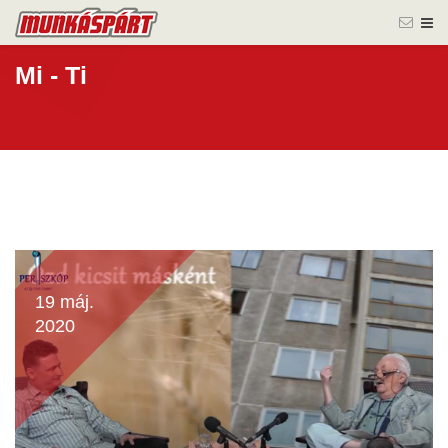
Mi - Ti
19 máj.
2020