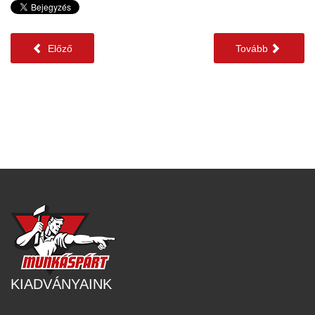
Előző
Tovább
KIADVÁNYAINK