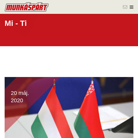
Mi - Ti
20 máj.
2020