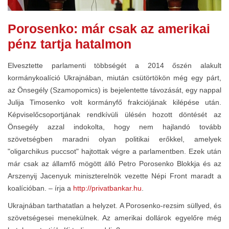
Porosenko: már csak az amerikai
pénz tartja hatalmon
Elvesztette parlamenti többségét a 2014 őszén alakult
kormánykoalíció Ukrajnában, miután csütörtökön még egy párt,
az Önsegély (Szamopomics) is bejelentette távozását, egy nappal
Julija Timosenko volt kormányfő frakciójának kilépése után.
Képviselőcsoportjának rendkívüli ülésén hozott döntését az
Önsegély azzal indokolta, hogy nem hajlandó tovább
szövetségben maradni olyan politikai erőkkel, amelyek
"oligarchikus puccsot" hajtottak végre a parlamentben. Ezek után
már csak az államfő mögött álló Petro Porosenko Blokkja és az
Arszenyij Jacenyuk miniszterelnök vezette Népi Front maradt a
koalícióban. – írja a
http://privatbankar.hu
.
Ukrajnában tarthatatlan a helyzet. A Porosenko-rezsim süllyed, és
szövetségesei menekülnek. Az amerikai dollárok egyelőre még