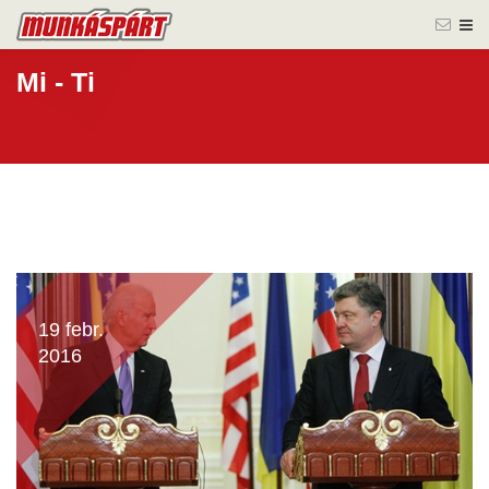
Mi - Ti
19 febr.
2016