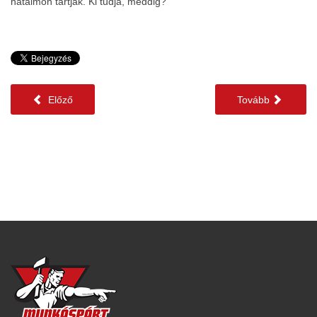
hatalmon tartják. Ki tudja, meddig?
Előző
Tovább