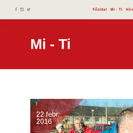
Főoldal
Mi - Ti
Hír
Mi - Ti
22 febr.
2016