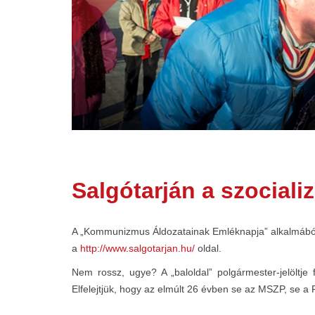
Salgótarján a szociali
A „Kommunizmus Áldozatainak Emléknapja” alkalmából 
a
http://www.salgotarjan.hu/
oldal.
Nem rossz, ugye? A „baloldal” polgármester-jelöltje 
Elfelejtjük, hogy az elmúlt 26 évben se az MSZP, se a 