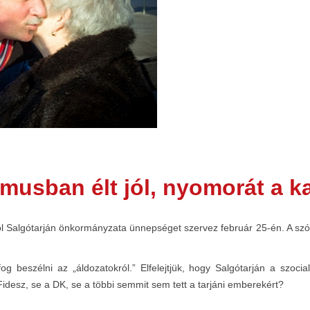
zmusban élt jól, nyomorát a k
Salgótarján önkormányzata ünnepséget szervez február 25-én. A szóno
fog beszélni az „áldozatokról.” Elfelejtjük, hogy Salgótarján a szoci
Fidesz, se a DK, se a többi semmit sem tett a tarjáni emberekért?