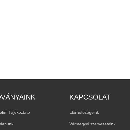
DVÁNYAINK
KAPCSOLAT
elmi Tájékoztató
Elérhetőségeink
nlapunk
Vármegyei szervezeteink