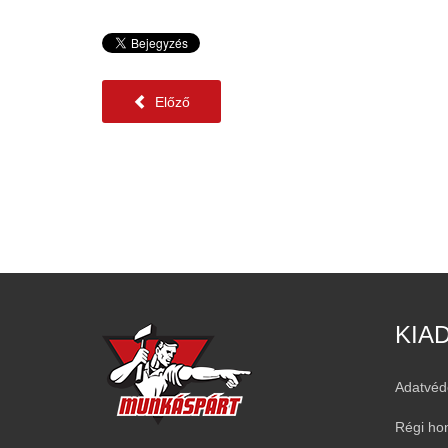
Előző
KIA
Adatvéd
Régi ho