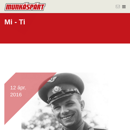
Mi - Ti
12 ápr.
2016