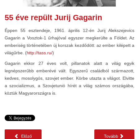
55 éve repült Jurij Gagarin
Éppen 55 esztendeje, 1961. április 12-én Jurij Alekszejevics
Gagarin a Vosztok-1 űrhajóval egyszer megkerülte a Földet. Az
emberiség történetében új korszak kezdődött: az ember kilépett a
világűrbe. (
http://tass.ru/
)
Gagarin ekkor 27 éves volt, pillanatok alatt a világ egyik
legnépszerűbb emberévé vált. Egyszerű családból származott,
kedves, mosolygós, szovjet ember. Körbe utazta a világot. Elvitte
a szocializmus, a Szovjetunió hírét a világ számos országába,
köztük Magyarországra is.
Előző
Tovább