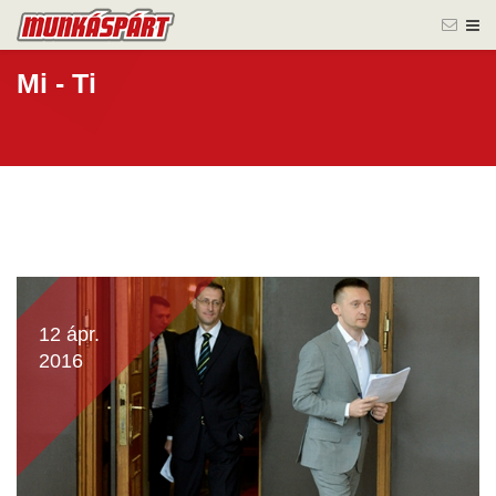
Mi - Ti
12 ápr.
2016