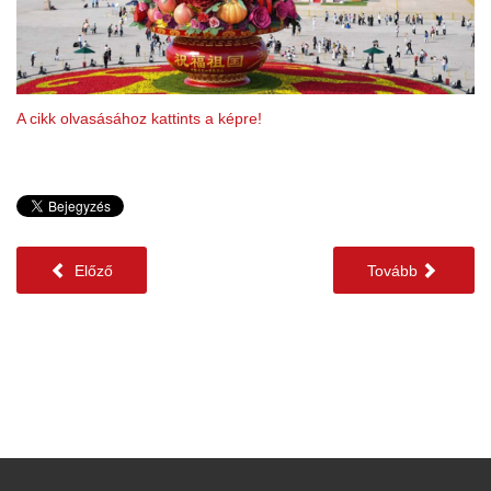
A cikk olvasásához kattints a képre!
Előző
Tovább