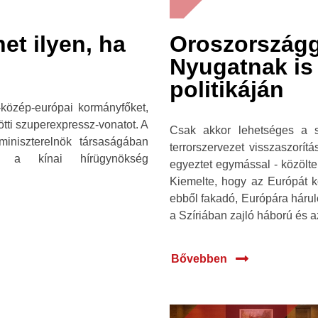
et ilyen, ha
Oroszországga
Nyugatnak is 
politikáján
-közép-európai kormányfőket,
tti szuperexpressz-vonatot. A
Csak akkor lehetséges a s
iniszterelnök társaságában
terrorszervezet visszaszorít
 a kínai hírügynökség
egyeztet egymással - közölte
Kiemelte, hogy az Európát kö
ebből fakadó, Európára háru
a Szíriában zajló háború és a
Bővebben