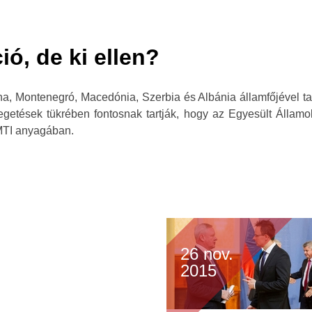
ó, de ki ellen?
a, Montenegró, Macedónia, Szerbia és Albánia államfőjével ta
yegetések tükrében fontosnak tartják, hogy az Egyesült Államo
 MTI anyagában.
26 nov.
2015