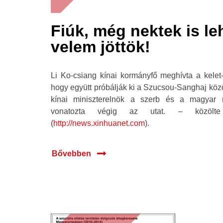
Fiúk, még nektek is leh
velem jöttök!
Li Ko-csiang kínai kormányfő meghívta a kelet
hogy együtt próbálják ki a Szucsou-Sanghaj közö
kínai miniszterelnök a szerb és a magyar m
vonatozta végig az utat. – közölte
(
http://news.xinhuanet.com
).
Bővebben