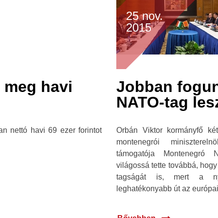
25 nov.
2015
j meg havi
Jobban fogun
NATO-tag les
n nettó havi 69 ezer forintot
Orbán Viktor kormányfő két
montenegrói miniszterelnö
támogatója Montenegró N
világossá tette továbbá, hog
tagságát is, mert a nyu
leghatékonyabb út az európai é