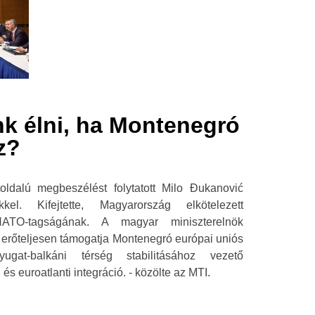
k élni, ha Montenegró
z?
oldalú megbeszélést folytatott Milo Đukanović
kkel. Kifejtette, Magyarország elkötelezett
ATO-tagságának. A magyar miniszterelnök
y erőteljesen támogatja Montenegró európai uniós
gat-balkáni térség stabilitásához vezető
s euroatlanti integráció. - közölte az MTI.