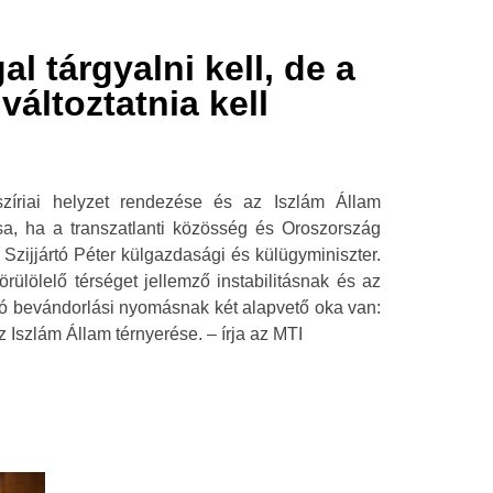
l tárgyalni kell, de a
változtatnia kell
zíriai helyzet rendezése és az Iszlám Állam
ása, ha a transzatlanti közösség és Oroszország
 Szijjártó Péter külgazdasági és külügyminiszter.
rülölelő térséget jellemző instabilitásnak és az
ló bevándorlási nyomásnak két alapvető oka van:
z Iszlám Állam térnyerése. – írja az MTI