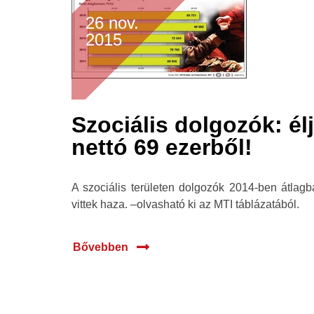
26 nov.
2015
Szociális dolgozók: él
nettó 69 ezerből!
A szociális területen dolgozók 2014-ben átlagba
vittek haza. –olvasható ki az MTI táblázatából.
Bővebben