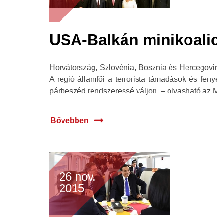
USA-Balkán minikoalici
Horvátország, Szlovénia, Bosznia és Hercegovin
A régió államfői a terrorista támadások és fen
párbeszéd rendszeressé váljon. – olvasható az
Bővebben
26 nov.
2015