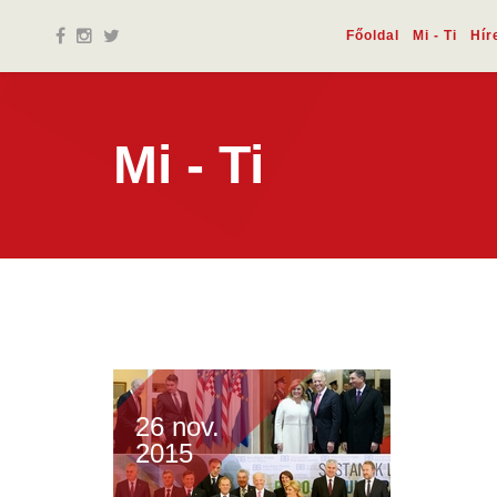
Főoldal
Mi - Ti
Hír
Mi - Ti
26 nov.
2015