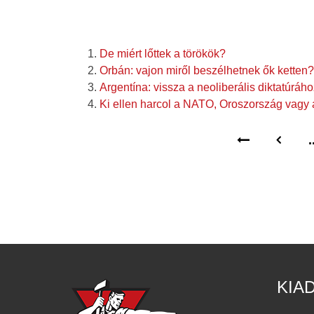
De miért lőttek a törökök?
Orbán: vajon miről beszélhetnek ők ketten?
Argentína: vissza a neoliberális diktatúráh
Ki ellen harcol a NATO, Oroszország vagy a 
.
KIA