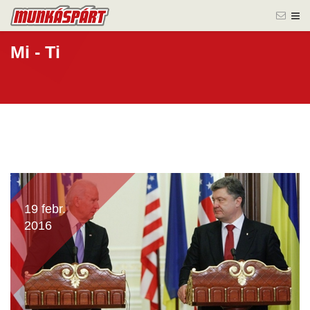
Mi - Ti
19 febr.
2016