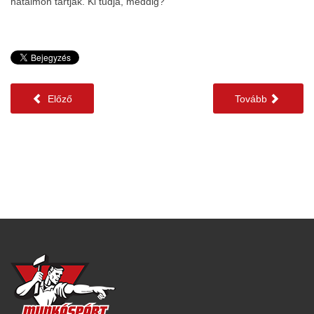
hatalmon tartják. Ki tudja, meddig?
Előző
Tovább