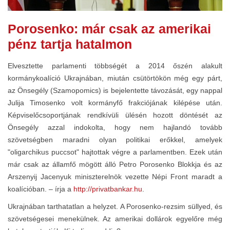
Porosenko: már csak az amerikai
pénz tartja hatalmon
Elvesztette parlamenti többségét a 2014 őszén alakult
kormánykoalíció Ukrajnában, miután csütörtökön még egy párt,
az Önsegély (Szamopomics) is bejelentette távozását, egy nappal
Julija Timosenko volt kormányfő frakciójának kilépése után.
Képviselőcsoportjának rendkívüli ülésén hozott döntését az
Önsegély azzal indokolta, hogy nem hajlandó tovább
szövetségben maradni olyan politikai erőkkel, amelyek
"oligarchikus puccsot" hajtottak végre a parlamentben. Ezek után
már csak az államfő mögött álló Petro Porosenko Blokkja és az
Arszenyij Jacenyuk miniszterelnök vezette Népi Front maradt a
koalícióban. – írja a
http://privatbankar.hu
.
Ukrajnában tarthatatlan a helyzet. A Porosenko-rezsim süllyed, és
szövetségesei menekülnek. Az amerikai dollárok egyelőre még