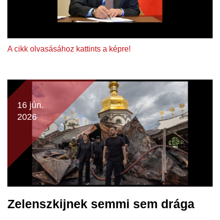
A cikk olvasásához kattints a képre!
16 jún.
2026
Zelenszkijnek semmi sem drága