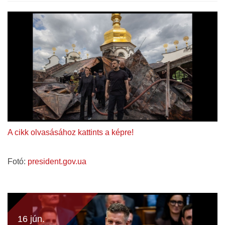
A cikk olvasásához kattints a képre!
Fotó:
president.gov.ua
16 jún.