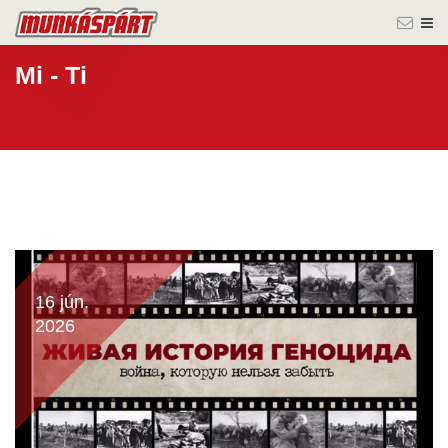
Mi - Ti
16 jún.
2026