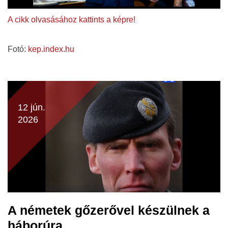
A cikk olvasásához kattints a képre!
Fotó:
kep.index.hu
12 jún.
2026
A németek gőzerővel készülnek a
háborúra