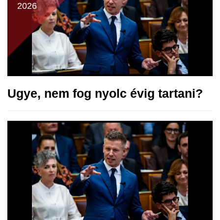
2026
Ugye, nem fog nyolc évig tartani?