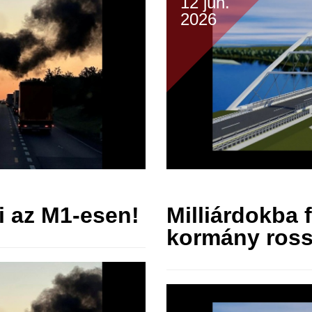
12 jún.
2026
 az M1-esen!
Milliárdokba f
kormány ross