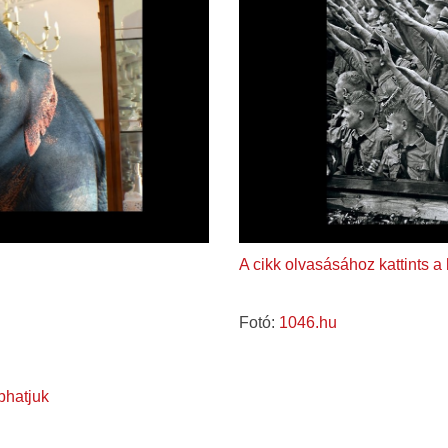
A cikk olvasásához kattints a
Fotó:
1046.hu
bhatjuk