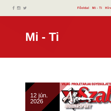
Főoldal
Mi - Ti
Hír
Mi - Ti
12 jún.
2026