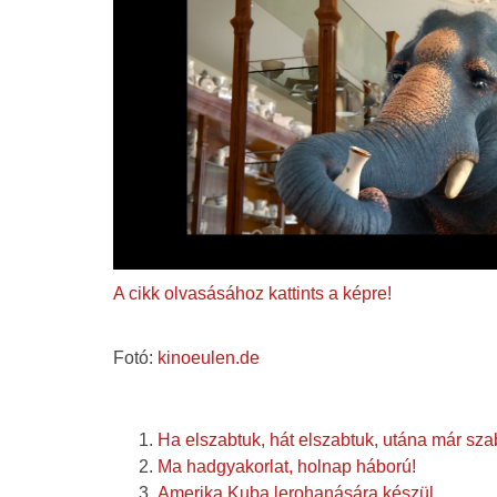
A cikk olvasásához kattints a képre!
Fotó:
kinoeulen.de
Ha elszabtuk, hát elszabtuk, utána már sza
Ma hadgyakorlat, holnap háború!
Amerika Kuba lerohanására készül