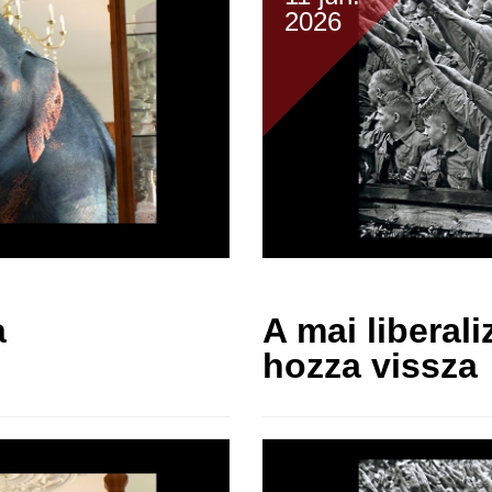
2026
a
A mai liberal
hozza vissza