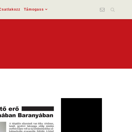
Csatlakozz
Támogass