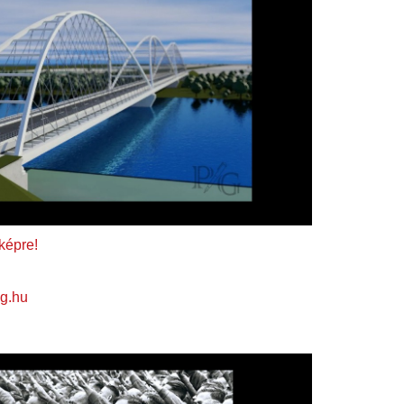
 képre!
g.hu