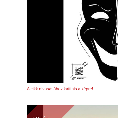
A cikk olvasásához kattints a képre!