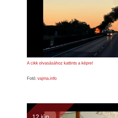
A cikk olvasásához kattints a képre!
Fotó:
vajma.info
12 jún.