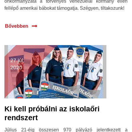
önkormányzata a törvényes venezuelai kormány ellen
fellépő amerikai bábokat támogatja. Szégyen, tiltakozunk!
Bővebben
27 júl.
2020
Ki kell próbálni az iskolaőri
rendszert
Július 21-éig összesen 970 pályázó jelentkezett a