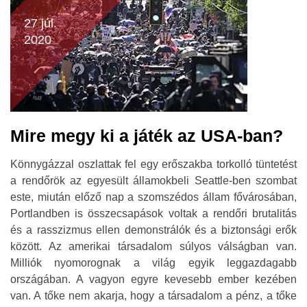
27 júl.
2020
Mire megy ki a játék az USA-ban?
Könnygázzal oszlattak fel egy erőszakba torkolló tüntetést
a rendőrök az egyesült államokbeli Seattle-ben szombat
este, miután előző nap a szomszédos állam fővárosában,
Portlandben is összecsapások voltak a rendőri brutalitás
és a rasszizmus ellen demonstrálók és a biztonsági erők
között. Az amerikai társadalom súlyos válságban van.
Milliók nyomorognak a világ egyik leggazdagabb
országában. A vagyon egyre kevesebb ember kezében
van. A tőke nem akarja, hogy a társadalom a pénz, a tőke