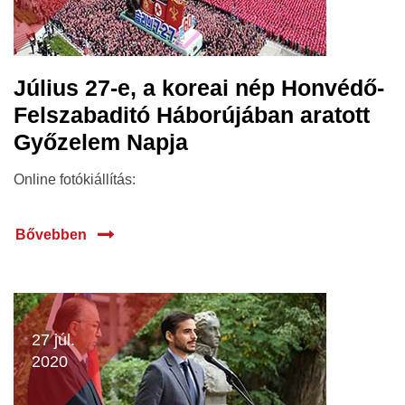
Július 27-e, a koreai nép Honvédő-
Felszabaditó Háborújában aratott
Győzelem Napja
Online fotókiállítás:
Bővebben
27 júl.
2020