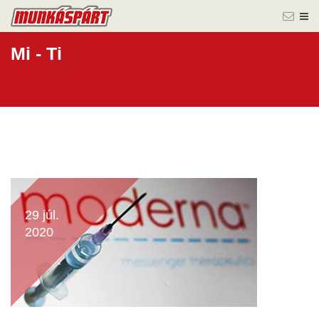
Mi - Ti
29 júl.
2020