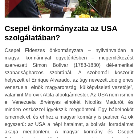
Csepel önkormányzata az USA
szolgálatában?
Csepel Fideszes önkormányzata – nyilvánvalóan a
magyar kormánnyal egyetértésben – megemlékezést
szervezett Simon Bolívar (1783-1830) dél-amerikai
szabadságharcos szobránál. A szobornál koszorút
helyezett el Enrique Alvarado, az úgy nevezett „ideiglenes
venezuelai elnök magyarországi külképviseleti vezetője”,
valamint Morovik Attila alpolgármester. Az USA nem ismeri
el Venezuela törvényes elnökét, Nicolás Madurót, és
minden eszközzel igyekszik megdönteni. Egy bábelnököt
ismernek el, és ehhez a magyar kormány is partner. Az ok
egyszerű: az USA a népi hatalmat, a bolivári forradalmat
akarja megdönteni. A magyar kormány és Csepel