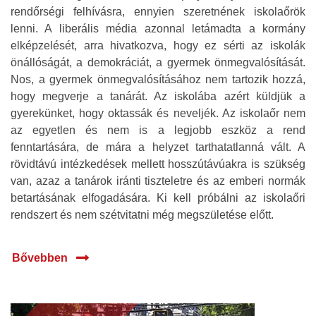
rendőrségi felhívásra, ennyien szeretnének iskolaőrök
lenni. A liberális média azonnal letámadta a kormány
elképzelését, arra hivatkozva, hogy ez sérti az iskolák
önállóságát, a demokráciát, a gyermek önmegvalósítását.
Nos, a gyermek önmegvalósításához nem tartozik hozzá,
hogy megverje a tanárát. Az iskolába azért küldjük a
gyerekünket, hogy oktassák és neveljék. Az iskolaőr nem
az egyetlen és nem is a legjobb eszköz a rend
fenntartására, de mára a helyzet tarthatatlanná vált. A
rövidtávú intézkedések mellett hosszútávúakra is szükség
van, azaz a tanárok iránti tiszteletre és az emberi normák
betartásának elfogadására. Ki kell próbálni az iskolaőri
rendszert és nem szétvitatni még megszületése előtt.
Bővebben