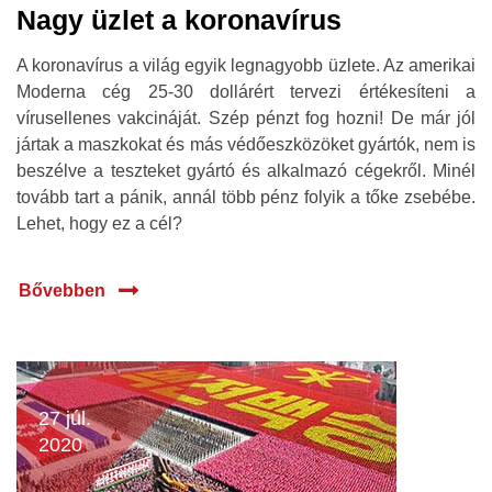
Nagy üzlet a koronavírus
A koronavírus a világ egyik legnagyobb üzlete. Az amerikai
Moderna cég 25-30 dollárért tervezi értékesíteni a
vírusellenes vakcináját. Szép pénzt fog hozni! De már jól
jártak a maszkokat és más védőeszközöket gyártók, nem is
beszélve a teszteket gyártó és alkalmazó cégekről. Minél
tovább tart a pánik, annál több pénz folyik a tőke zsebébe.
Lehet, hogy ez a cél?
Bővebben
27 júl.
2020